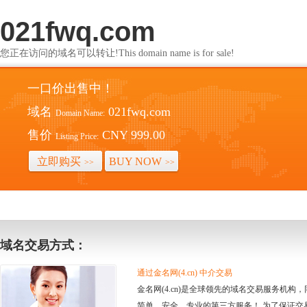
021fwq.com
您正在访问的域名可以转让!This domain name is for sale!
一口价出售中！
域名
021fwq.com
Domain Name:
售价
CNY 999.00
Listing Price:
立即购买
BUY NOW
>>
>>
域名交易方式：
通过金名网(4.cn) 中介交易
金名网(4.cn)是全球领先的域名交易服务机
简单、安全、专业的第三方服务！ 为了保证交