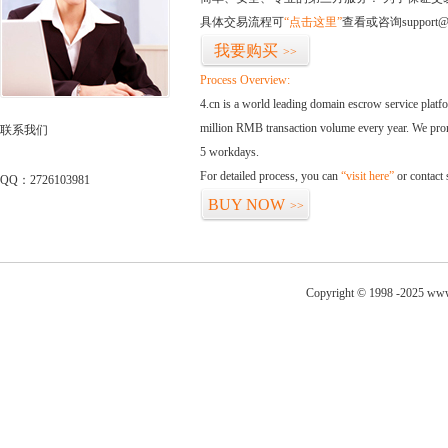
具体交易流程可
“点击这里”
查看或咨询support@
我要购买
>>
Process Overview:
4.cn is a world leading domain escrow service plat
million RMB transaction volume every year. We promi
联系我们
5 workdays.
For detailed process, you can
“visit here”
or contact
QQ：2726103981
BUY NOW
>>
Copyright © 1998 -2025 www